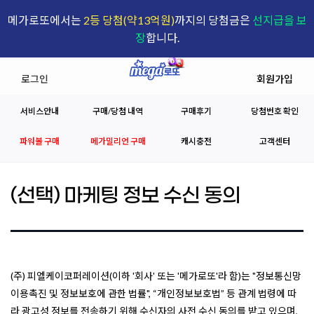
메가로또에서는
2등 당첨(약13억원)
까지의 당첨금은
선지급을 보
장
합니다.
로그인
회원가입
서비스안내
구매/당첨 내역
구매후기
당첨번호 확인
파워볼 구매
메가밀리언 구매
캐시충전
고객센터
(선택) 마케팅 정보 수신 동의
(주) 피엘케이코퍼레이션(이하 '회사' 또는 '메가로또'라 함)는 "정보통신망
이용촉진 및 정보보호에 관한 법률", “개인정보보호법” 등 관계 법령에 따
라 광고성 정보를 전송하기 위해 수신자의 사전 수신 동의를 받고 있으며,