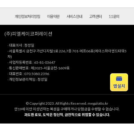
개인정보처리방침
이용약관
서비스안내
고객센터
1:1문의
(주)피엘케이코퍼레이션
∙ 대표이사 : 정성일
∙ 서울특별시 금천구 가산디지털1로 226,7층 701-에프06호(에이스하이엔드타워5
차)
∙ 사업자등록번호 : 65-81-03647
∙ 통신판매번호 : 제2025-서울금천-1609호
∙ 대표번호 : 070.5080.2396
∙ 개인정보관리책임 : 정성일
앱설치
© Copyright 2023. All Rights Reserved. megalotto.kr
만19세 미만 미성년자는 복권을 구매하거나 당첨금을 수령할 수 없습니다.
과도한 로또, 도박은 정신적, 금전적으로 위험할 수 있습니다.