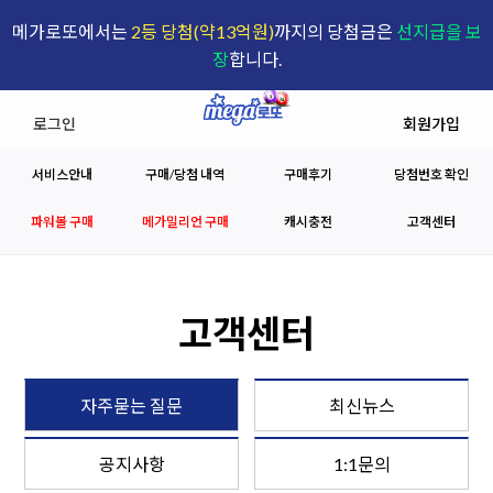
메가로또에서는
2등 당첨(약13억원)
까지의 당첨금은
선지급을 보
장
합니다.
로그인
회원가입
서비스안내
구매/당첨 내역
구매후기
당첨번호 확인
파워볼 구매
메가밀리언 구매
캐시충전
고객센터
고객센터
자주묻는 질문
최신뉴스
공지사항
1:1문의